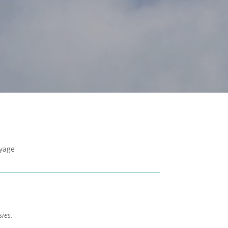
oyage
sies.