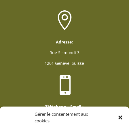

Adresse:
Rue Sismondi 3
1201 Genève, Suisse

Téléphone – Email :
Gérer le consentement aux
+41 22 732 56 39
cookies
info@lrdm.ch